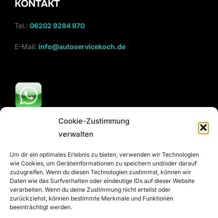
KONTAKT
Tel.:
06202 9284 970
E-Mail:
info@autoservicekoch.de
Cookie-Zustimmung
verwalten
Um dir ein optimales Erlebnis zu bieten, verwenden wir Technologien
wie Cookies, um Geräteinformationen zu speichern und/oder darauf
zuzugreifen. Wenn du diesen Technologien zustimmst, können wir
Daten wie das Surfverhalten oder eindeutige IDs auf dieser Website
verarbeiten. Wenn du deine Zustimmung nicht erteilst oder
zurückziehst, können bestimmte Merkmale und Funktionen
beeinträchtigt werden.
Alle Rechte vorbehalten © Autoservice Koch GmbH