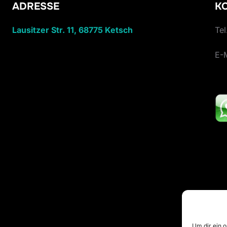
ADRESSE
K
Lausitzer Str. 11, 68775 Ketsch
Tel
E-
Um dir ein 