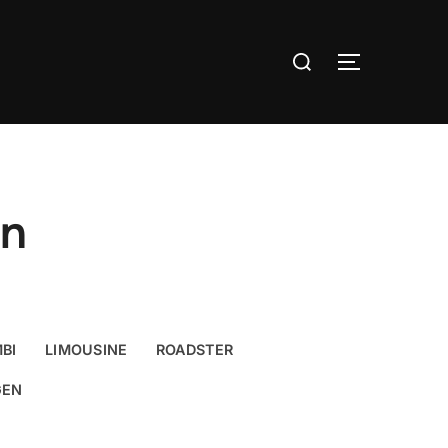
Suchen
SEITENLE
nach:
an
BI
LIMOUSINE
ROADSTER
EN