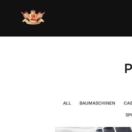
Zum
Inhalt
springen
P
ALL
BAUMASCHINEN
CAB
SP